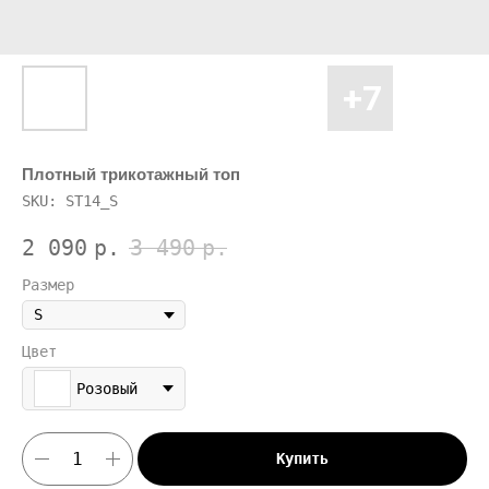
Плотный трикотажный топ
SKU:
ST14_S
2 090
р.
3 490
р.
Размер
Цвет
Розовый
Купить