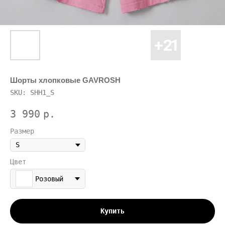
Шорты хлопковые GAVROSH
SKU:
SHH1_S
3 990
р.
Размер
Цвет
Розовый
Купить