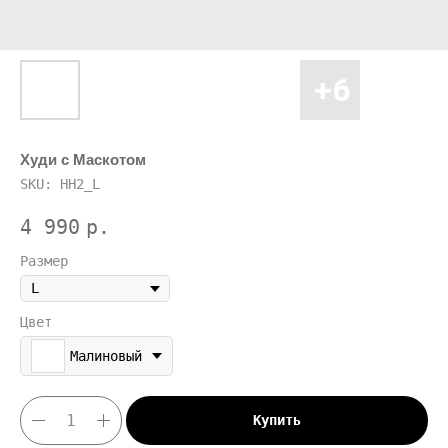
Худи с Маскотом
SKU:
HH2_L
4 990
р.
Размер
Цвет
Малиновый
Купить