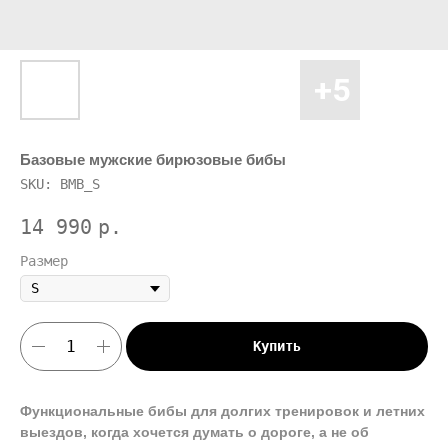
Базовые мужские бирюзовые бибы
SKU:
BMB_S
14 990
р.
Размер
Купить
Функциональные бибы для долгих тренировок и летних
выездов, когда хочется думать о дороге, а не об