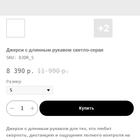
Джерси с длинным рукавом светло-серая
SKU:
DJDR_S
8 390
р.
11 990
р.
Размер
Купить
Джерси с длинным рукавом для тех, кто любит
скорость, дистанцию и ощущение полного контроля на